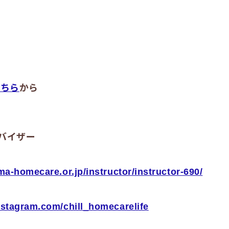
）
こちら
から
ドバイザー
ma-homecare.or.jp/instructor/instructor-690/
nstagram.com/chill_homecarelife